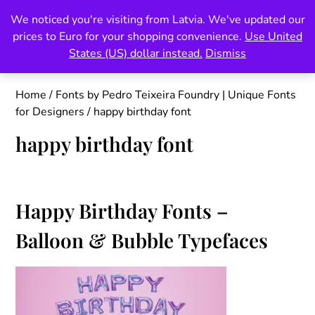
Skip
We noticed you're visiting from Latvia. We've updated our
Pedro Teixeira Foundry
to
prices to Euro for your shopping convenience.
Use United
content
also known as Vectalex
States (US) dollar instead.
Dismiss
Home
/
Fonts by Pedro Teixeira Foundry | Unique Fonts
for Designers
/ happy birthday font
happy birthday font
Happy Birthday Fonts –
Balloon & Bubble Typefaces